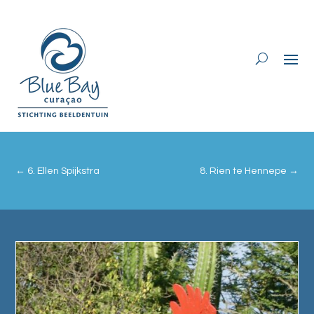
←
6. Ellen Spijkstra
8. Rien te Hennepe
→