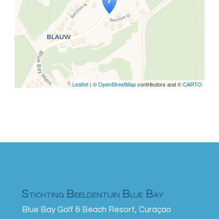
Travelers' Map is loading...
If you see this after your page is
loaded completely, leafletJS files
are missing.
Leaflet
| ©
OpenStreetMap
contributors and ©
CARTO
Stichting Beeldentuin Blue Bay
Blue Bay Golf & Beach Resort, Curaçao