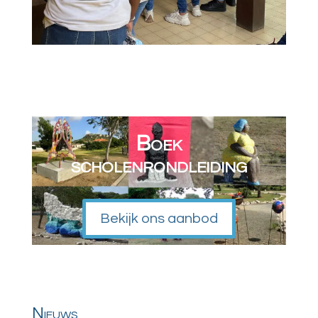
Boek
scholenrondleiding
Bekijk ons aanbod
r
Nieuws