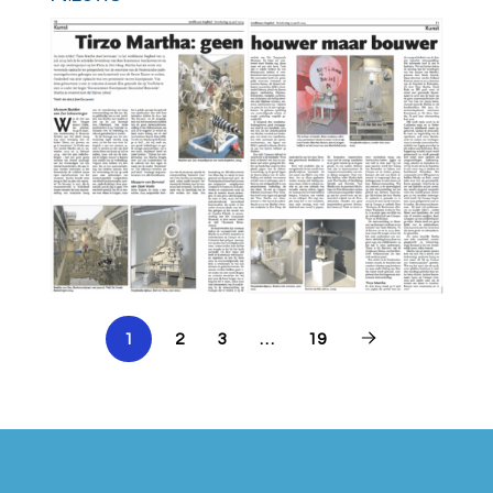
1
2
3
…
19