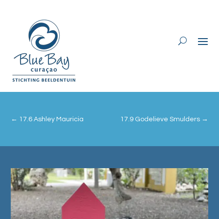
←
17.6 Ashley Mauricia
17.9 Godelieve Smulders
→