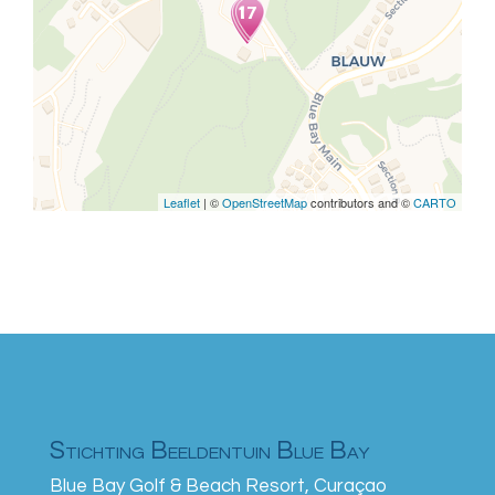
Travelers' Map is loading...
If you see this after your page is
loaded completely, leafletJS files
are missing.
Leaflet
| ©
OpenStreetMap
contributors and ©
CARTO
Stichting Beeldentuin Blue Bay
Blue Bay Golf & Beach Resort, Curaçao