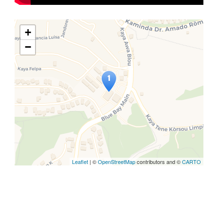
+
−
Travelers' Map is loading...
If you see this after your page is
loaded completely, leafletJS files
are missing.
Leaflet
| ©
OpenStreetMap
contributors and ©
CARTO