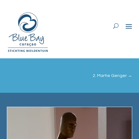
2. Martie Genger
→