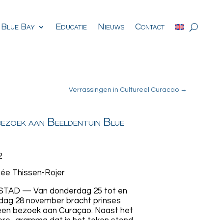
 Blue Bay
Educatie
Nieuws
Contact
Verrassingen in Cultureel Curacao
→
ezoek aan Beeldentuin Blue
2
ée Thissen-Rojer
TAD — Van donderdag 25 tot en
dag 28 november bracht prinses
een bezoek aan Curaçao. Naast het