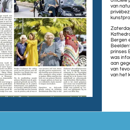
officië
van natu
privébe
kunstpro
Zaterdag
Kathedr
Bergen e
Beeldent
prinses 
was info
aan gege
van tevo
van het k