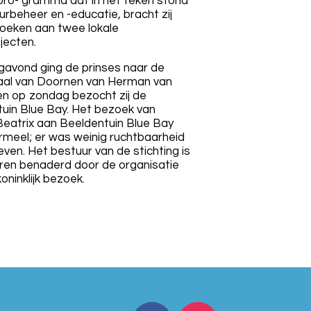
le pro- gramma dat in het teken stond
urbeheer en -educatie, bracht zij
zoeken aan twee lokale
jecten.
avond ging de prinses naar de
aal van Doornen van Herman van
n op zondag bezocht zij de
uin Blue Bay. Het bezoek van
Beatrix aan Beeldentuin Blue Bay
rmeel; er was weinig ruchtbaarheid
ven. Het bestuur van de stichting is
ren benaderd door de organisatie
oninklijk bezoek.