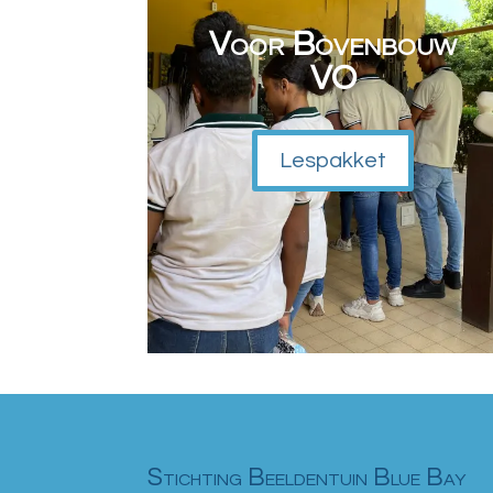
Voor Bovenbouw
VO
Lespakket
Stichting Beeldentuin Blue Bay