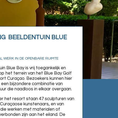
NG BEELDENTUIN BLUE
 werk in de openbare ruimte
n Blue Bay is vrij toegankelijk en
op het terrein van het Blue Bay Golf
ort Curaçao. Bezoekers kunnen hier
 een bijzondere combinatie van
uur die naadloos in elkaar overgaan.
er het resort staan 47 sculpturen van
 Curaçaose kunstenaars, en van
die werken met materialen of
verbonden zijn aan het eiland. De