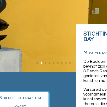
STICHTI
BAY
Monumentaal
De Beeldentui
bevindt zich 
& Beach Res
genieten van
kunst, en nat
Verspreid ov
voornamelijk
Bekijk de interactieve
kunstenaars 
thema’s die 
kaart