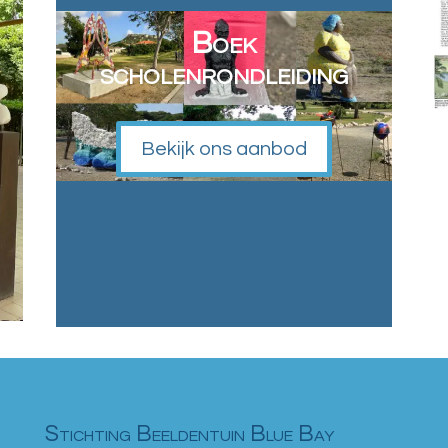
Boek
scholenrondleiding
Bekijk ons aanbod
Stichting Beeldentuin Blue Bay