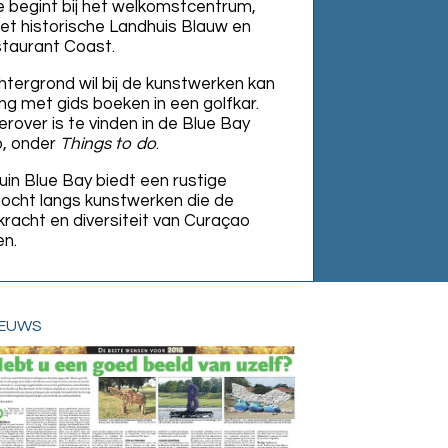
 begint bij het welkomstcentrum,
het historische Landhuis Blauw en
estaurant Coast.
tergrond wil bij de kunstwerken kan
ing met gids boeken in een golfkar.
erover is te vinden in de Blue Bay
, onder
Things to do
.
in Blue Bay biedt een rustige
ocht langs kunstwerken die de
kracht en diversiteit van Curaçao
en.
euws