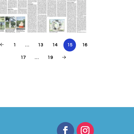
1
…
13
14
15
16
17
…
19