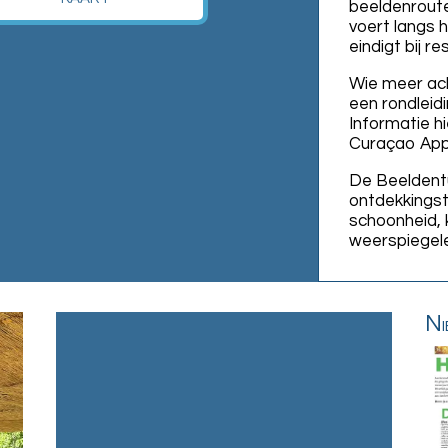
beeldenroute
voert langs 
eindigt bij r
Wie meer ach
een rondleid
Informatie hi
Curaçao App
De Beeldentu
ontdekkingst
schoonheid, 
Hebt u een goed beeld van
weerspiegel
uzelf?
Ni